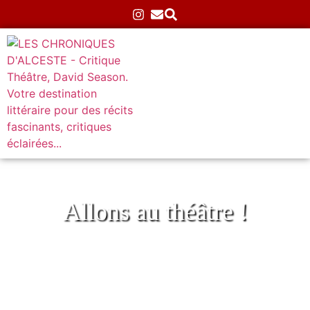
Allons au théâtre !
Andromaque, mise en scène d’Alice Garrez
Accueil
»
Théâtre
»
Classiques
»
Andromaque, mise en
scène d’Alice Garrez
22/03/2025
Aucun commentaire