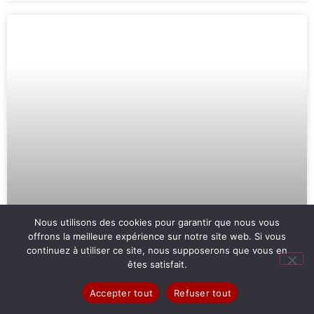
Nous utilisons des cookies pour garantir que nous vous
Tèmpi Tèmtoa au Théâtre du Châtelet
offrons la meilleure expérience sur notre site web. Si vous
continuez à utiliser ce site, nous supposerons que vous en
êtes satisfait.
Un spectacle très jeune public d’une qualité inégalée.
Beaucoup de grâce. Un amour des mots. Une interaction avec
Accepter tout
Refuser tout
les bambins de premier ordre