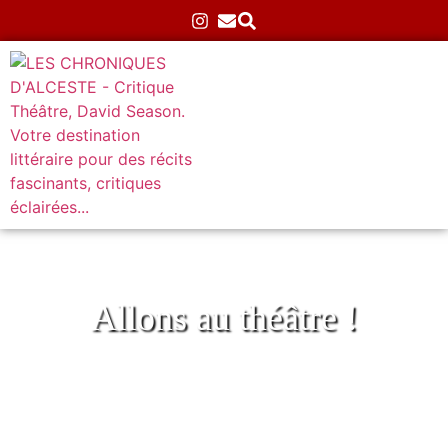
Allons au théâtre !
Bénédicte Laurent au PIC
Accueil
»
Concerts
»
Bénédicte Laurent au PIC
23/04/2025
Aucun commentaire