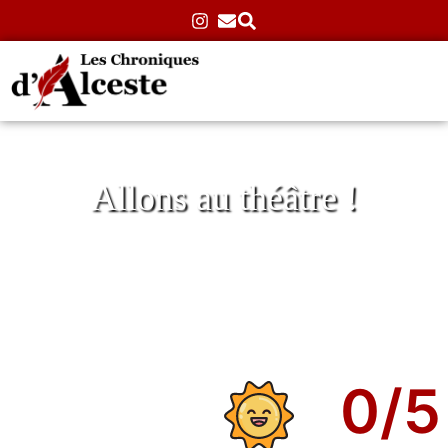
Allons au théâtre !
Cabosse ou la particularité
Accueil
»
Théâtre
»
Classiques
»
Cabosse ou la
particularité
12/07/2024
Aucun commentaire
0
/5