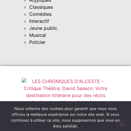
Classiques
Comédies
Interactif
Jeune public
Musical
Policier
Nous utilisons des cookies pour garantir que nous vous
Instagram
leschroniquesdalceste@outlook.fr
offrons la meilleure expérience sur notre site web. Si vous
Abonnez-vous
continuez à utiliser ce site, nous supposerons que vous en
êtes satisfait.