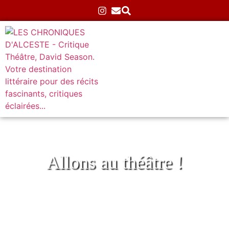
Allons au théâtre !
Cube à l’Espace Alya
Accueil
»
Théâtre
»
Atypiques
»
Cube à l’Espace Alya
27/05/2026
Aucun commentaire