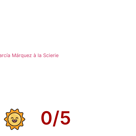
rcía Márquez à la Scierie
0
/5