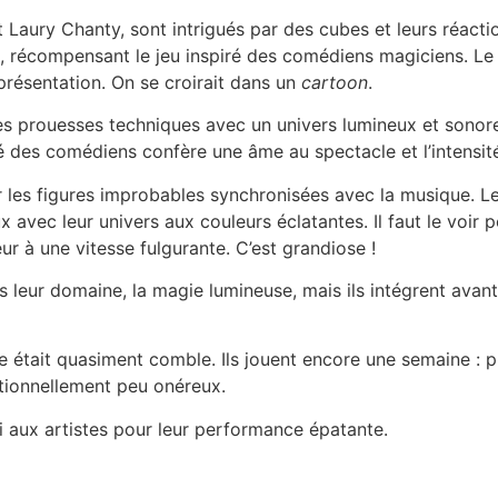
 Laury Chanty, sont intrigués par des cubes et leurs réactio
, récompensant le jeu inspiré des comédiens magiciens. Le
présentation. On se croirait dans un
cartoon
.
prouesses techniques avec un univers lumineux et sonore b
té des comédiens confère une âme au spectacle et l’intensit
r les figures improbables synchronisées avec la musique. Le 
ux avec leur univers aux couleurs éclatantes. Il faut le voi
r à une vitesse fulgurante. C’est grandiose !
leur domaine, la magie lumineuse, mais ils intégrent avant t
le était quasiment comble. Ils jouent encore une semaine : p
tionnellement peu onéreux.
i aux artistes pour leur performance épatante.