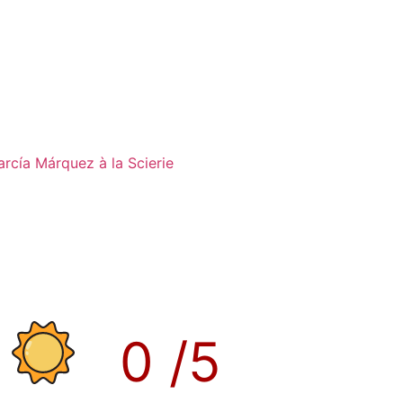
rcía Márquez à la Scierie
0
/5