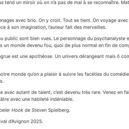
us tend un miroir où on n’a pas de mal à se reconnaître. M
onnages avec brio. On y croit. Tout se tient. On voyage ave
 à son imagination, l’auteur fait des merveilles.
public sont bien vues. Le personnage du psychanalyste est 
ans un monde devenu fou, quoi de plus normal en fin de com
congrue est une apothéose. Un univers dérangeant mais ô co
tre monde qu’on a plaisir à suivre les facéties du comédie
s.
vec autant de talent, c’est devenu très rare. Venez en fa
âtre avec une habileté indéniable.
ppeler
Hook
de Steven Spielberg.
val d’Avignon 2025.