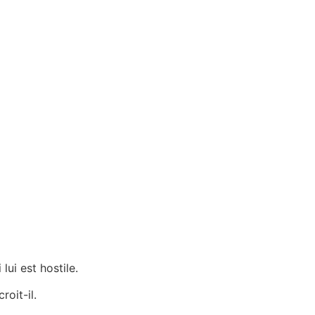
ui est hostile.
roit-il.