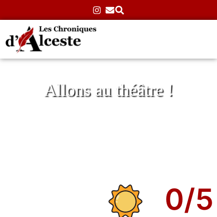
Allons au théâtre !
La tête en friche au Théâtre des Corps
Saints
Accueil
»
Théâtre
»
Classiques
»
La tête en friche au
Théâtre des Corps Saints
11/07/2025
Aucun commentaire
0
/5