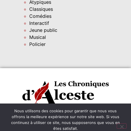
Atypiques
Classiques
Comédies
Interactif
Jeune public
Musical
Policier
Instagram
leschroniquesdalceste@outlook.fr
Nous utilisons des cookies pour garantir que nous vous
offrons la meilleure expérience sur notre site web. Si vous
Abonnez-vous
continuez à utiliser ce site, nous supposerons que vous en
êtes satisfait.