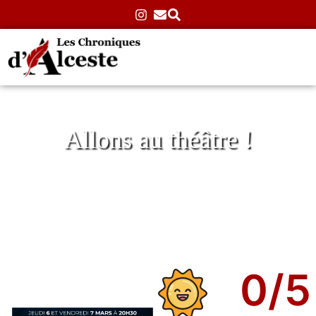
Allons au théâtre !
Le bureau des affaires animales
Accueil
»
Théâtre
»
Atypiques
»
Le bureau des affaires
animales
10/03/2025
Aucun commentaire
0
/5