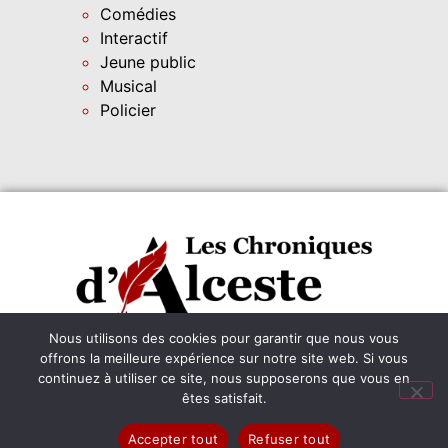
Comédies
Interactif
Jeune public
Musical
Policier
Instagram
leschroniquesdalceste@outlook.fr
Nous utilisons des cookies pour garantir que nous vous
offrons la meilleure expérience sur notre site web. Si vous
Abonnez-vous
continuez à utiliser ce site, nous supposerons que vous en
êtes satisfait.
©2022-2026, LES CHRONIQUES D’ALCESTE
Accepter tout
Refuser tout