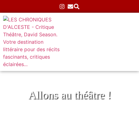
Allons au théâtre !
Le Nectar des Dieux à la Factory
Accueil
»
Théâtre
»
Atypiques
»
Le Nectar des Dieux à
la Factory
04/07/2025
Aucun commentaire