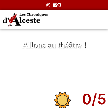
Allons au théâtre !
L’Effet Papillon de Taha Mansour au
Théâtre les 3S
Accueil
»
Théâtre
»
Atypiques
»
L’Effet Papillon de Taha
Mansour au Théâtre les 3S
03/07/2025
Aucun commentaire
0
/5