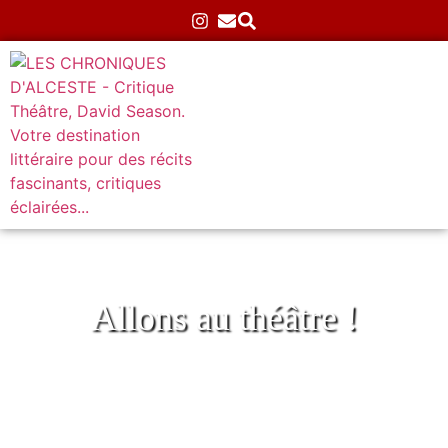
Allons au théâtre !
Lève-toi !
Accueil
»
Archives
»
Mon Avignon 2024
»
Lève-toi !
10/07/2024
Aucun commentaire