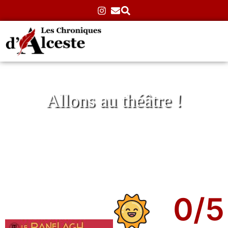
Allons au théâtre !
Maures à Venise de Carlo Boso
Accueil
»
Théâtre
»
Comédies
»
Maures à Venise de
Carlo Boso
25/03/2025
Aucun commentaire
0
/5