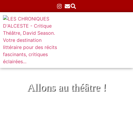
Allons au théâtre !
Miettes – Michèle Bernard au Théâtre de
l’Arrache-Cœur
Accueil
»
Archives
»
Mon Avignon 2025
»
Miettes –
Michèle Bernard au Théâtre de l’Arrache-Cœur
20/07/2025
Aucun commentaire