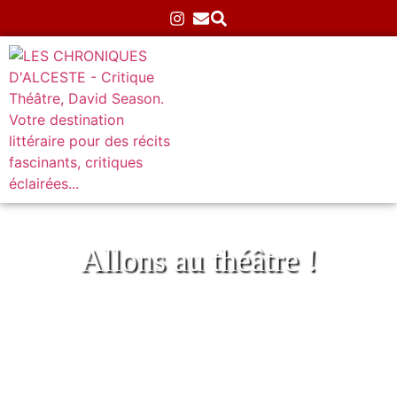
Allons au théâtre !
Soleil déréglé à l’Espace Roseau
Teinturiers
Accueil
»
Théâtre
»
Atypiques
»
Soleil déréglé à
l’Espace Roseau Teinturiers
07/07/2026
Aucun commentaire