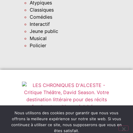
Atypiques
Classiques
Comédies
Interactif
Jeune public
Musical
Policier
Nous utilisons des cookies pour garantir que nous vous
Instagram
leschroniquesdalceste@outlook.fr
offrons la meilleure expérience sur notre site web. Si vous
Abonnez-vous
continuez à utiliser ce site, nous supposerons que vous en
êtes satisfait.