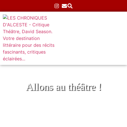
Allons au théâtre !
Tèmpi Tèmtoa au Totem
Accueil
»
Théâtre
»
Jeune public
»
Tèmpi Tèmtoa au
Totem
27/05/2026
Aucun commentaire