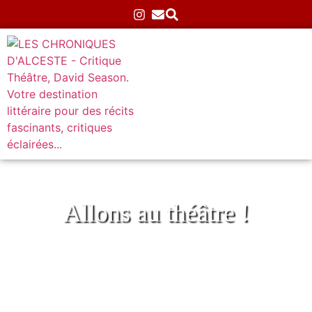
Allons au théâtre !
Celle qui au Local des Autrices
Accueil
»
Théâtre
»
Classiques
»
Celle qui au Local des
Autrices
14/06/2025
Aucun commentaire