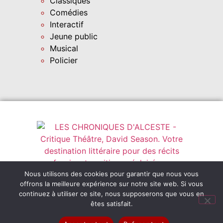
Classiques
Comédies
Interactif
Jeune public
Musical
Policier
Nous utilisons des cookies pour garantir que nous vous
Instagram
leschroniquesdalceste@outlook.fr
offrons la meilleure expérience sur notre site web. Si vous
Abonnez-vous
continuez à utiliser ce site, nous supposerons que vous en
êtes satisfait.
©2022-2026, LES CHRONIQUES D’ALCESTE