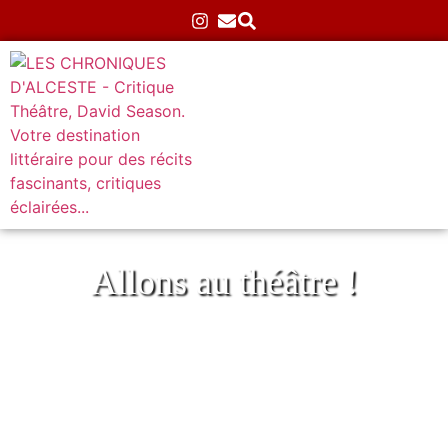
Allons au théâtre !
Encore une Marilyn(mais cette fois-ci la
vraie !) au Théâtre de l’Essaïon
Accueil
»
Théâtre
»
Comédies
»
Encore une
Marilyn(mais cette fois-ci la vraie !) au Théâtre de
l’Essaïon
09/02/2026
Aucun commentaire