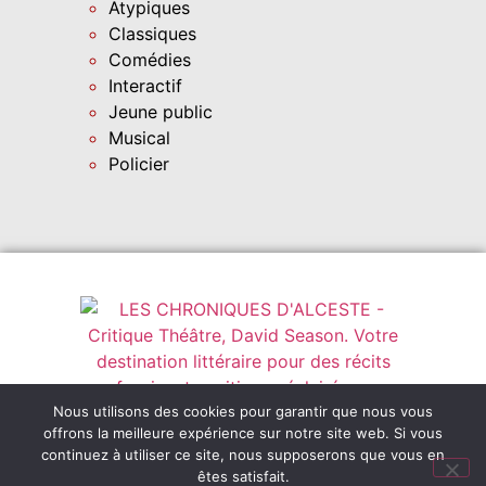
Atypiques
Classiques
Comédies
Interactif
Jeune public
Musical
Policier
Nous utilisons des cookies pour garantir que nous vous
Instagram
leschroniquesdalceste@outlook.fr
offrons la meilleure expérience sur notre site web. Si vous
Abonnez-vous
continuez à utiliser ce site, nous supposerons que vous en
êtes satisfait.