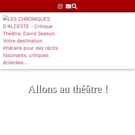
Allons au théâtre !
L’Antichambre au Théâtre des Gémeaux
Parisiens
Accueil
»
Théâtre
»
Atypiques
»
L’Antichambre au
Théâtre des Gémeaux Parisiens
13/02/2026
Aucun commentaire