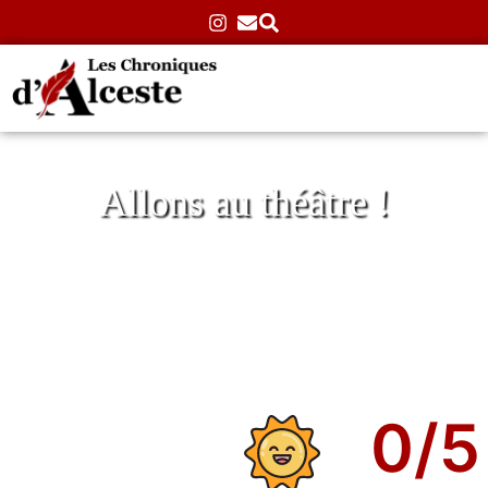
Allons au théâtre !
Et c’est moi qu’on enferme au Théâtre de
la Reine Blanche
Accueil
»
Théâtre
»
Atypiques
»
Et c’est moi qu’on
enferme au Théâtre de la Reine Blanche
25/02/2026
Aucun commentaire
0
/5