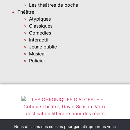
Les théâtres de poche
Théâtre
Atypiques
Classiques
Comédies
Interactif
Jeune public
Musical
Policier
Nous utilisons des cookies pour garantir que nous vous
Instagram
leschroniquesdalceste@outlook.fr