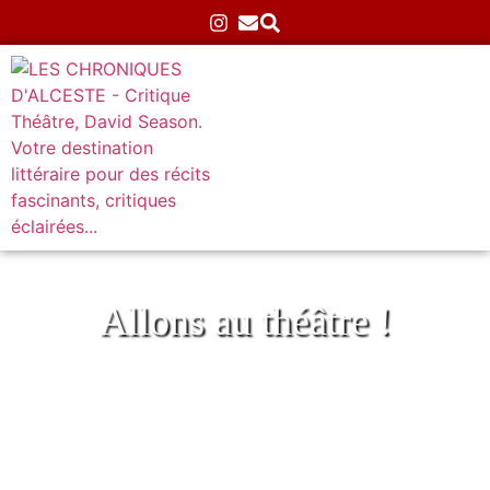
Allons au théâtre !
Histoire d’un escargot qui découvrit
l’importance de la lenteur
Accueil
»
Théâtre
»
Atypiques
»
Histoire d’un escargot
qui découvrit l’importance de la lenteur
08/07/2024
Aucun commentaire