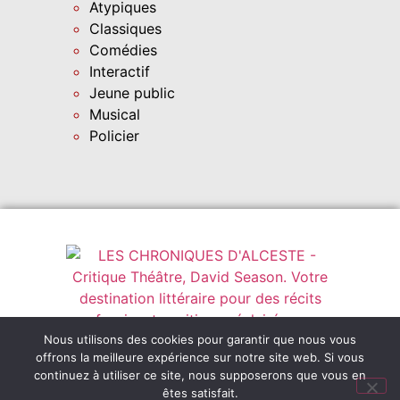
Atypiques
Classiques
Comédies
Interactif
Jeune public
Musical
Policier
Nous utilisons des cookies pour garantir que nous vous
Instagram
leschroniquesdalceste@outlook.fr
offrons la meilleure expérience sur notre site web. Si vous
Abonnez-vous
continuez à utiliser ce site, nous supposerons que vous en
êtes satisfait.