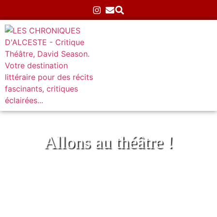
Allons au théâtre !
La petite histoire d’un homme trop grand
au Théâtre Albatros
Accueil
»
Théâtre
»
Atypiques
»
La petite histoire d’un
homme trop grand au Théâtre Albatros
03/07/2025
Aucun commentaire