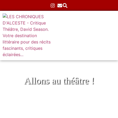
Allons au théâtre !
La Salida au Théâtre Golovine
Accueil
»
Archives
»
Mon Avignon 2025
»
La Salida au
Théâtre Golovine
09/07/2025
Aucun commentaire