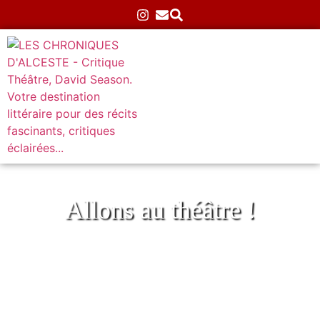
Allons au théâtre !
Le joli bateau qui chante au Théâtre
l’Espace Alya
Accueil
»
Théâtre
»
Interactif
»
Le joli bateau qui chante
au Théâtre l’Espace Alya
09/07/2025
Aucun commentaire