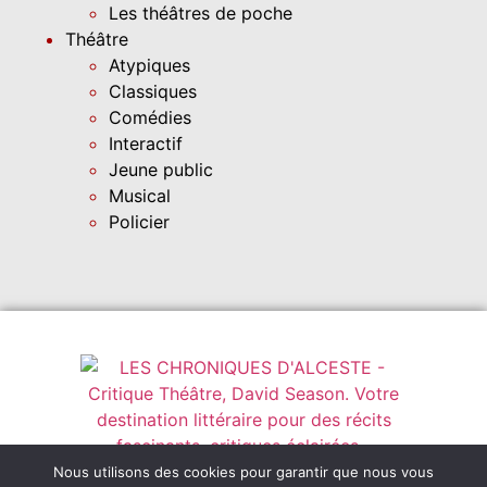
Les théâtres de poche
Théâtre
Atypiques
Classiques
Comédies
Interactif
Jeune public
Musical
Policier
Instagram
leschroniquesdalceste@outlook.fr
Nous utilisons des cookies pour garantir que nous vous