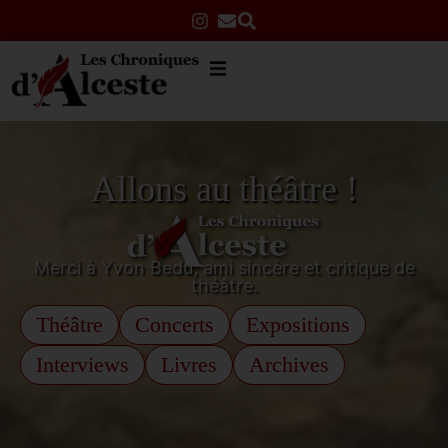
Allons au théâtre !
Merci à Yvon Bedu, ami sincère et critique de
théâtre.
Théâtre
Concerts
Expositions
Interviews
Livres
Archives