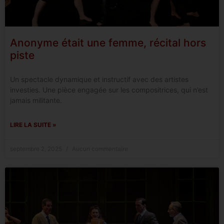
Anonyme était une femme, récital hors
piste
Un spectacle dynamique et instructif avec des artistes
investies. Une pièce engagée sur les compositrices, qui n’est
jamais militante.
LIRE LA SUITE »
septembre 2, 2025
Aucun commentaire