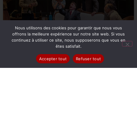
Nous utilisons des cookies pour garantir que nous vous
offrons la meilleure expérience sur notre site web. Si vous
continuez à utiliser ce site, nous supposerons que vous en
êtes satisfait.
Accepter tout
Refuser tout
Le Repas des Fauves au Théâtre
Hébertot
Un huis clos qui n’est pas sans rappeler celui de Sartre avec
sa fameuse réplique, « Tout à l’heure nous serons nus comme
des vers. »
LIRE LA SUITE »
septembre 2, 2025
Aucun commentaire