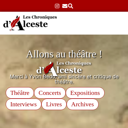
Allons au théâtre !
Merci à Yvon Bedu, ami sincère et critique de
théâtre.
Théâtre
Concerts
Expositions
Interviews
Livres
Archives