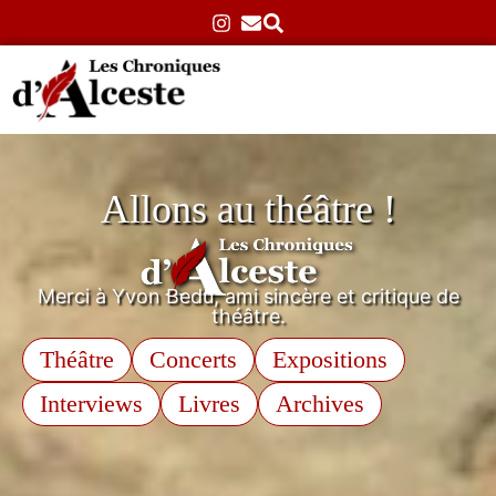
Allons au théâtre !
Merci à Yvon Bedu, ami sincère et critique de
théâtre.
Théâtre
Concerts
Expositions
Interviews
Livres
Archives