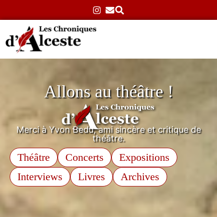
Allons au théâtre !
Merci à Yvon Bedu, ami sincère et critique de
théâtre.
Théâtre
Concerts
Expositions
Interviews
Livres
Archives