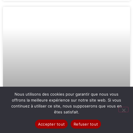
Nous utilisons des cookies pour garantir que nous vous
La petite histoire d’un homme trop
offrons la meilleure expérience sur notre site web. Si vous
continuez à utiliser ce site, nous supposerons que vous en
grand
êtes satisfait.
L’histoire pleine de tendresse d’un exclu, d’un paria, qui se
Accepter tout
Refuser tout
réfugie dans son monde imaginaire. Une évocation poétique.